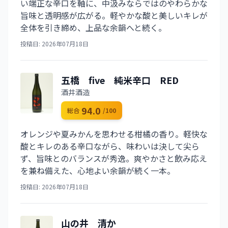
い端正な辛口を軸に、中汲みならではのやわらかな
旨味と透明感が広がる。軽やかな酸と美しいキレが
全体を引き締め、上品な余韻へと続く。
投稿日: 2026年07月18日
五橋 five 純米辛口 RED
酒井酒造
94.0
総合
/100
オレンジや夏みかんを思わせる柑橘の香り。軽快な
酸とキレのある辛口ながら、味わいは決して尖ら
ず、旨味とのバランスが秀逸。爽やかさと飲み応え
を兼ね備えた、心地よい余韻が続く一本。
投稿日: 2026年07月18日
山の井 清か