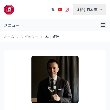
🇯🇵
日本語
メニュー
ホーム
/
レビュワー
/
木村 好伸