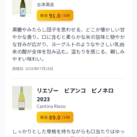
会津酒造
91.0
総合
/100
黒糖やみたらし団子を思わせる、どこか懐かしい甘
やかな香り。口に含むと柔らかな米の旨味と穏やか
な甘みが広がり、ヨーグルトのようなやさしい乳由
来の酸が全体を包み込む。温もりを感じる、親しみ
やすい味わい。
投稿日: 2026年07月18日
リエゾー ビアンコ ピノネロ
2023
Cantina Riezo
89.0
総合
/100
しっかりとした骨格を持ちながらも口当たりはゆっ