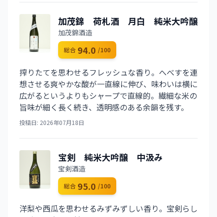
加茂錦 荷札酒 月白 純米大吟醸
加茂錦酒造
94.0
総合
/100
搾りたてを思わせるフレッシュな香り。へべすを連
想させる爽やかな酸が一直線に伸び、味わいは横に
広がるというよりもシャープで直線的。繊細な米の
旨味が細く長く続き、透明感のある余韻を残す。
投稿日: 2026年07月18日
宝剣 純米大吟醸 中汲み
宝剣酒造
95.0
総合
/100
洋梨や西瓜を思わせるみずみずしい香り。宝剣らし