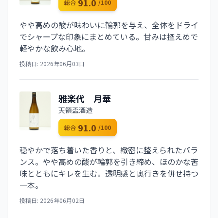
91.0
総合
/100
やや高めの酸が味わいに輪郭を与え、全体をドライ
でシャープな印象にまとめている。甘みは控えめで
軽やかな飲み心地。
投稿日: 2026年06月03日
雅楽代 月華
天領盃酒造
91.0
総合
/100
穏やかで落ち着いた香りと、緻密に整えられたバラ
ンス。やや高めの酸が輪郭を引き締め、ほのかな苦
味とともにキレを生む。透明感と奥行きを併せ持つ
一本。
投稿日: 2026年06月02日