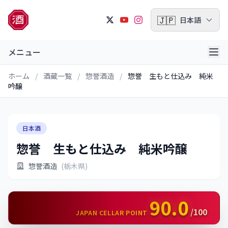
🇯🇵
日本語
メニュー
ホーム
/
酒蔵一覧
/
惣誉酒造
/
惣誉 生もと仕込み 純米
吟醸
日本酒
惣誉 生もと仕込み 純米吟醸
惣誉酒造
(栃木県)
90.0
/100
JAPAN CELLAR POINT