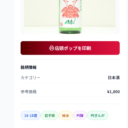
店頭ポップを印刷
銘柄情報
カテゴリー
日本酒
参考価格
¥1,800
16-18度
岩手県
純米
吟醸
吟ぎんが