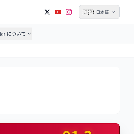
🇯🇵
日本語
ellar について