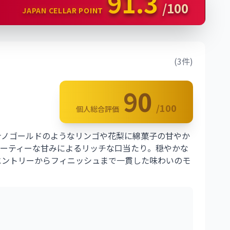
91.3
/100
JAPAN CELLAR POINT
(3件)
90
/100
個人総合評価
ナノゴールドのようなリンゴや花梨に綿菓子の甘やか
ルーティーな甘みによるリッチな口当たり。穏やかな
エントリーからフィニッシュまで一貫した味わいのモ