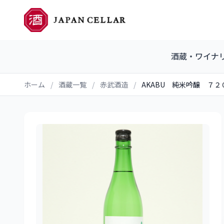
酒蔵・ワイナ
ホーム
/
酒蔵一覧
/
赤武酒造
/
AKABU 純米吟醸 ７２