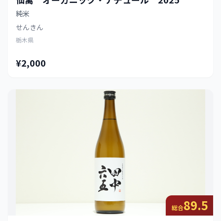
純米
せんきん
栃木県
¥2,000
89.5
総合