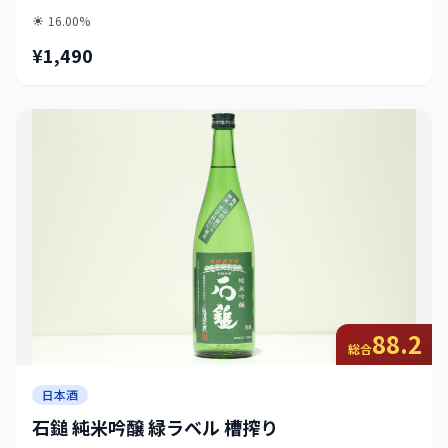
16.00%
¥1,490
88.2
総合
日本酒
石鎚 純米吟醸 緑ラベル 槽搾り