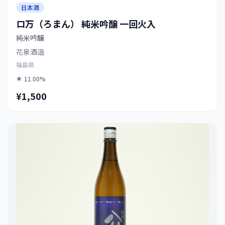
日本酒
ロ万（ろまん） 純米吟醸 一回火入
純米吟醸
花泉酒造
福島県
11.00%
¥1,500