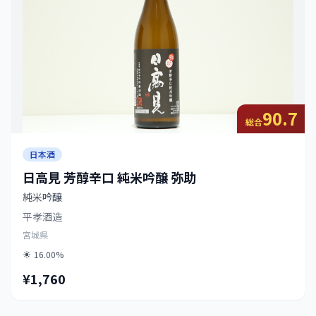
90.7
総合
日本酒
日高見 芳醇辛口 純米吟醸 弥助
純米吟醸
平孝酒造
宮城県
16.00%
¥1,760