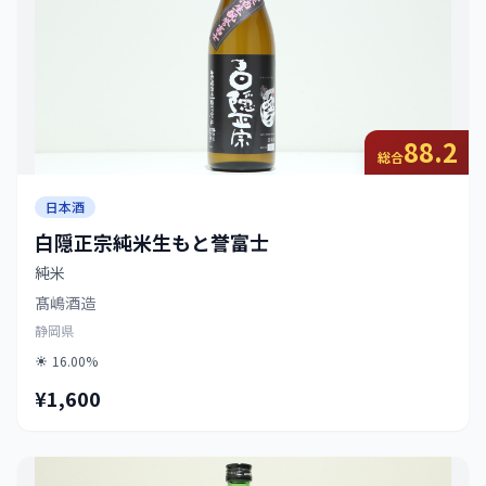
88.2
総合
日本酒
白隠正宗純米生もと誉富士
純米
髙嶋酒造
静岡県
16.00%
¥1,600