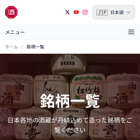
🇯🇵
日本語
メニュー
ホーム
/
銘柄一覧
銘柄一覧
日本各地の酒蔵が丹精込めて造った銘柄をご
覧ください