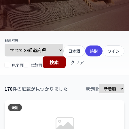
都道府県
日本酒
焼酎
ワイン
検索
クリア
見学可
試飲可
170
件の酒蔵が見つかりました
表示順:
焼酎