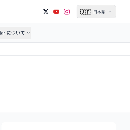
🇯🇵
日本語
ellar について