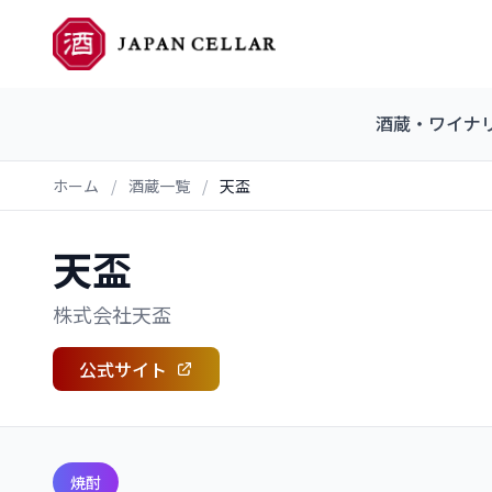
酒蔵・ワイナ
ホーム
/
酒蔵一覧
/
天盃
天盃
株式会社天盃
公式サイト
焼酎