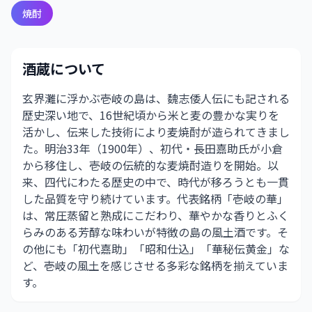
焼酎
酒蔵について
玄界灘に浮かぶ壱岐の島は、魏志倭人伝にも記される
歴史深い地で、16世紀頃から米と麦の豊かな実りを
活かし、伝来した技術により麦焼酎が造られてきまし
た。明治33年（1900年）、初代・長田嘉助氏が小倉
から移住し、壱岐の伝統的な麦焼酎造りを開始。以
来、四代にわたる歴史の中で、時代が移ろうとも一貫
した品質を守り続けています。代表銘柄「壱岐の華」
は、常圧蒸留と熟成にこだわり、華やかな香りとふく
らみのある芳醇な味わいが特徴の島の風土酒です。そ
の他にも「初代嘉助」「昭和仕込」「華秘伝黄金」な
ど、壱岐の風土を感じさせる多彩な銘柄を揃えていま
す。