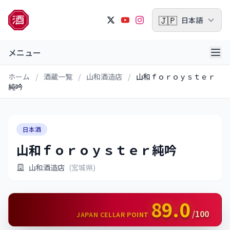
🇯🇵
日本語
メニュー
ホーム
/
酒蔵一覧
/
山和酒造店
/
山和ｆｏｒｏｙｓｔｅｒ
純吟
日本酒
山和ｆｏｒｏｙｓｔｅｒ純吟
山和酒造店
(宮城県)
89.0
/100
JAPAN CELLAR POINT