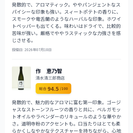
発散的で、アロマティック。ややパンジェントなス
パイシーな印象も強い。スィートポテトの香りに、
スモークや竜舌蘭のようなハーバルな印象。ホワイ
トペッパーも出てくる。味わいはドライで、比較的
苦味が強い。厳格でややラスティックな力強さを感
じさせる。
投稿日: 2026年07月18日
作 恵乃智
清水清三郎商店
94.5
総合
/100
発散的で、魅力的なアロマに富む第一印象。ゴージ
ャスなストーンフルーツの香りと共に、ベルガモッ
トオイルやラベンダーのリキュールのような華やか
さ。道明寺粉のアクセントも。口当たりはとても柔
らかくしなやかなテクスチャーを持ちながら、心地