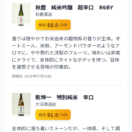
秋鹿 純米吟醸 超辛口 R6BY
秋鹿酒造
88.0
総合
/100
香りは穏やかでお米由来の穀物系の香りが主体。オ
ートミール、米粉、アーモンドパウダーのようなア
ロマに、やや熟れた洋梨のフルーツ。味わいは非常
にドライで、全体的にタイトなボディを持つ。旨味
を連想させる苦味が印象的。
投稿日: 2026年07月18日
乾坤一 特別純米 辛口
大沼酒造店
91.0
総合
/100
全体的に落ち着いたトーンだが、一体感、そして調