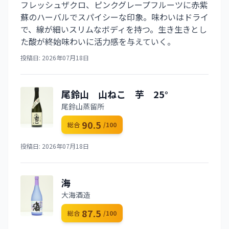
フレッシュザクロ、ピンクグレープフルーツに赤紫
蘇のハーバルでスパイシーな印象。味わいはドライ
で、線が細いスリムなボディを持つ。生き生きとし
た酸が終始味わいに活力感を与えていく。
投稿日: 2026年07月18日
尾鈴山 山ねこ 芋 25°
尾鈴山蒸留所
90.5
総合
/100
投稿日: 2026年07月18日
海
大海酒造
87.5
総合
/100