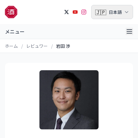
🇯🇵
日本語
メニュー
ホーム
/
レビュワー
/
岩田 渉