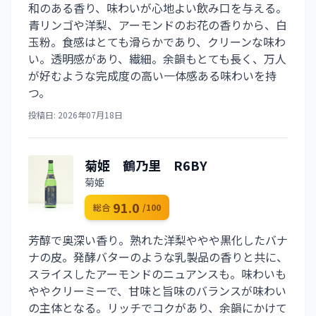
和のある香り、味わいが心地よい飲み口を与える。
青リンゴや洋梨、アーモンドのお花の香りから、白
玉粉。食感はとても滑らかであり、クリーンな味わ
い。透明感があり、繊細。余韻もとても長く、万人
が好むような完成度の高い一体感ある味わいを持
つ。
投稿日: 2026年07月18日
菊姫 鶴乃里 R6BY
菊姫
91.0
総合
/100
芳醇で奥深い香り。熟れた洋梨ややや黒化したバナ
ナの皮。発酵バターのような乳製品の香りと共に、
スライスしたアーモンドのニュアンスも。味わいも
ややクリーミーで、甘味と旨味のバランスが味わい
の主体となる。リッチでコクがあり、余韻にかけて