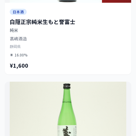
日本酒
白隠正宗純米生もと誉富士
純米
髙嶋酒造
静岡県
16.00%
¥1,600