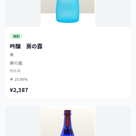
焼酎
吟醸 房の露
米
房の露
熊本県
25.00%
¥2,387