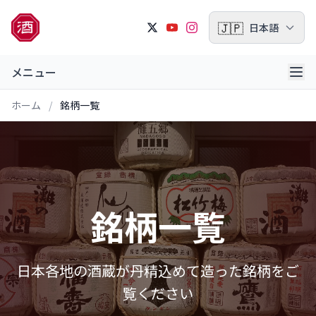
🇯🇵
日本語
メニュー
ホーム
/
銘柄一覧
銘柄一覧
日本各地の酒蔵が丹精込めて造った銘柄をご
覧ください