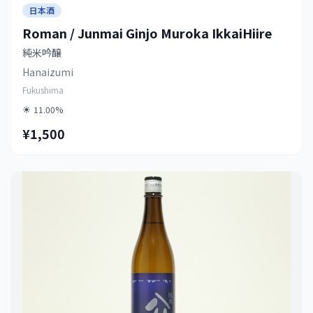
日本酒
Roman / Junmai Ginjo Muroka IkkaiHiire
純米吟醸
Hanaizumi
Fukushima
11.00%
¥1,500