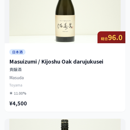
96.0
総合
日本酒
Masuizumi / Kijoshu Oak darujukusei
貴醸酒
Masuda
Toyama
11.00%
¥4,500