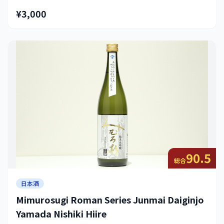
¥3,000
90.5
総合
日本酒
Mimurosugi Roman Series Junmai Daiginjo
Yamada Nishiki Hiire