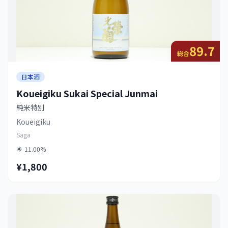
89.7
総合
日本酒
Koueigiku Sukai Special Junmai
純米特別
Koueigiku
Saga
11.00%
¥1,800