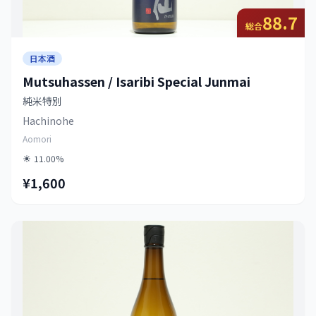
88.7
総合
日本酒
Mutsuhassen / Isaribi Special Junmai
純米特別
Hachinohe
Aomori
11.00%
¥1,600