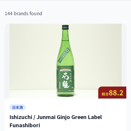
144 brands found
88.2
総合
日本酒
Ishizuchi / Junmai Ginjo Green Label
Funashibori