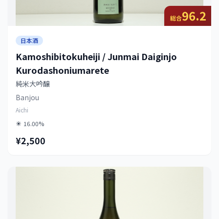
96.2
総合
日本酒
Kamoshibitokuheiji / Junmai Daiginjo
Kurodashoniumarete
純米大吟醸
Banjou
Aichi
16.00%
¥2,500