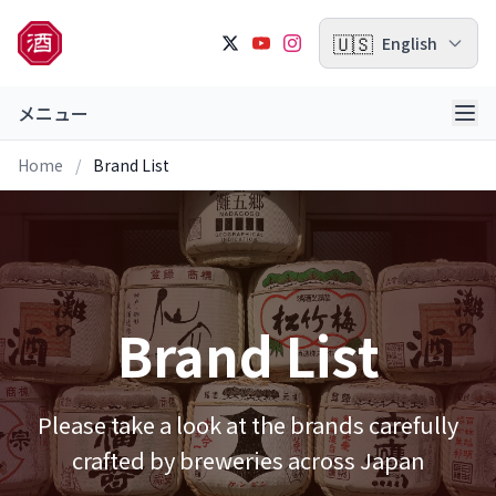
🇺🇸
English
メニュー
Home
/
Brand List
Brand List
Please take a look at the brands carefully
crafted by breweries across Japan