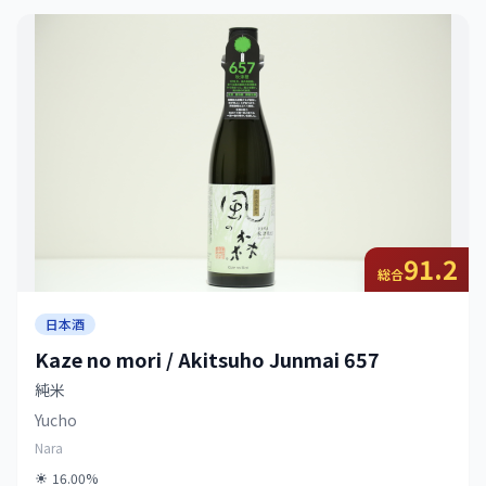
91.2
総合
日本酒
Kaze no mori / Akitsuho Junmai 657
純米
Yucho
Nara
16.00%