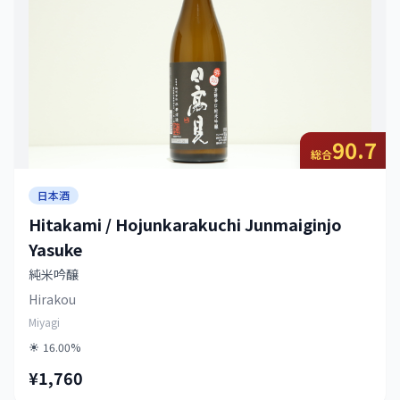
90.7
総合
日本酒
Hitakami / Hojunkarakuchi Junmaiginjo
Yasuke
純米吟醸
Hirakou
Miyagi
16.00%
¥1,760