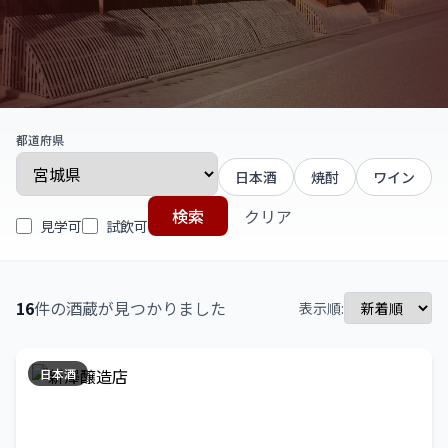
都道府県
日本酒
焼酎
ワイン
検索
クリア
見学可
試飲可
16
件の酒蔵が見つかりました
表示順:
日本酒