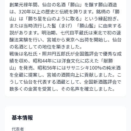
創業元禄年間、仙台の名酒「勝山」を醸す勝山酒造
は、320年以上の歴史と伝統を誇ります。銘柄の「勝
山」は「勝ち星を山のように取る」という縁起担ぎ、
または当時流行した髷（まげ）「勝山髷」に由来する
説があります。明治期、七代目平蔵氏は東北で初の速
醸法実験を行い、宮城から東京へ出荷を開始し、仙台
の名酒としての地位を築きました。
戦後は名杜氏・照井円五郎氏が全国鑑評会で優秀な成
績を収め、昭和44年には洋食文化に応えた「献勝
山」を発売、昭和56年にはササニシキ100%の純米酒
を全蔵に提案し、宮城の酒質向上に貢献しました。こ
うして仙台を代表する酒蔵として、全国新酒鑑評会で
数多くの金賞を受賞し、その名声を確立しました。
基本情報
代表者