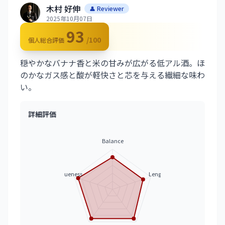
木村 好伸
👤 Reviewer
2025年10月07日
93
/100
個人総合評価
穏やかなバナナ香と米の甘みが広がる低アル酒。ほ
のかなガス感と酸が軽快さと芯を与える繊細な味わ
い。
詳細評価
Balance
Uniqueness
Length