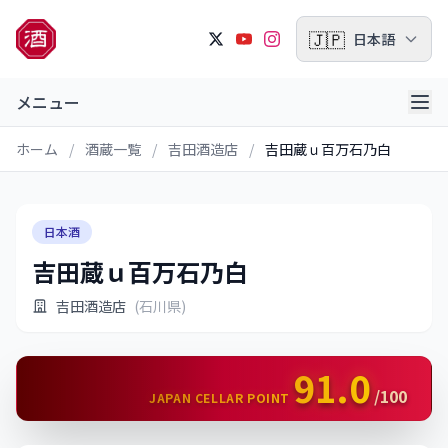
🇯🇵
日本語
メニュー
ホーム
/
酒蔵一覧
/
吉田酒造店
/
吉田蔵ｕ百万石乃白
日本酒
吉田蔵ｕ百万石乃白
吉田酒造店
(石川県)
91.0
/100
JAPAN CELLAR POINT