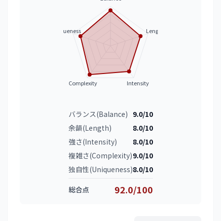
Uniqueness
Length
Complexity
Intensity
バランス(Balance)
9.0/10
余韻(Length)
8.0/10
強さ(Intensity)
8.0/10
複雑さ(Complexity)
9.0/10
独自性(Uniqueness)
8.0/10
92.0/100
総合点