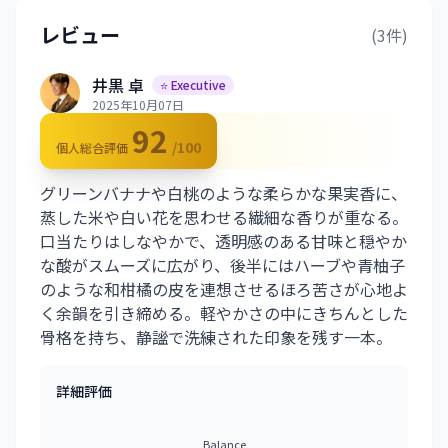
レビュー
(3件)
井黒 卓
⭐ Executive
2025年10月07日
92
/100
個人総合評価
グリーンバナナや白桃のような柔らかな果実香に、
蒸した米や白い花を思わせる繊細な香りが重なる。
口当たりはしなやかで、透明感のある甘味と穏やか
な酸がスムーズに広がり、後半にはハーブや青柚子
のような和柑橘の皮を連想させるほろ苦さが心地よ
く余韻を引き締める。軽やかさの中にきちんとした
骨格を持ち、静謐で洗練された印象を残す一本。
詳細評価
Balance