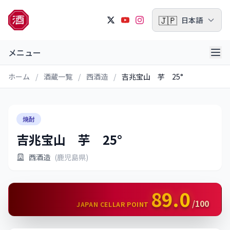
🇯🇵
日本語
メニュー
ホーム
/
酒蔵一覧
/
西酒造
/
吉兆宝山 芋 25°
焼酎
吉兆宝山 芋 25°
西酒造
(鹿児島県)
89.0
/100
JAPAN CELLAR POINT