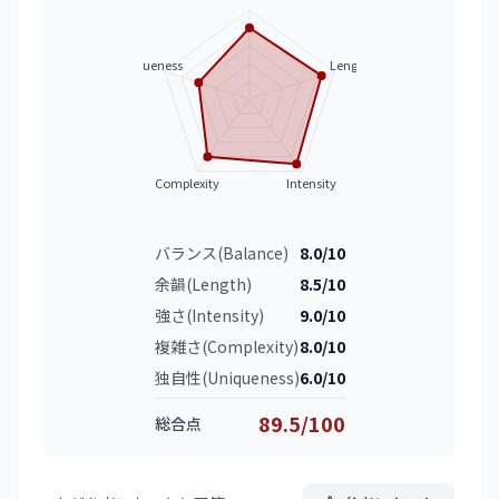
Uniqueness
Length
Complexity
Intensity
バランス(Balance)
8.0/10
余韻(Length)
8.5/10
強さ(Intensity)
9.0/10
複雑さ(Complexity)
8.0/10
独自性(Uniqueness)
6.0/10
89.5/100
総合点