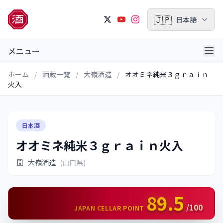
🇯🇵
日本語
メニュー
ホーム
/
酒蔵一覧
/
大嶺酒造
/
オオミネ純米３ｇｒａｉｎ
火入
日本酒
オオミネ純米３ｇｒａｉｎ火入
大嶺酒造
(山口県)
89.5
/100
JAPAN CELLAR POINT