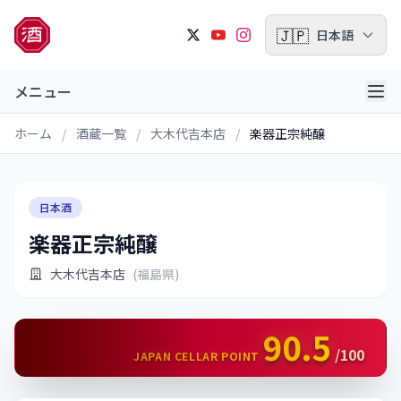
🇯🇵
日本語
メニュー
ホーム
/
酒蔵一覧
/
大木代吉本店
/
楽器正宗純醸
日本酒
楽器正宗純醸
大木代吉本店
(福島県)
90.5
/100
JAPAN CELLAR POINT