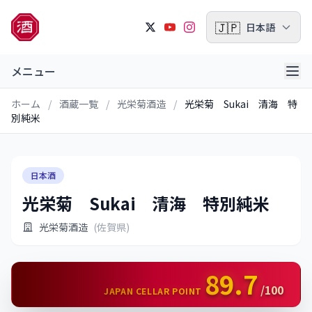
🇯🇵
日本語
メニュー
ホーム
/
酒蔵一覧
/
光栄菊酒造
/
光栄菊 Sukai 清海 特
別純米
日本酒
光栄菊 Sukai 清海 特別純米
光栄菊酒造
(佐賀県)
89.7
/100
JAPAN CELLAR POINT