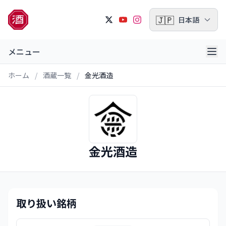
🇯🇵
日本語
メニュー
ホーム
/
酒蔵一覧
/
金光酒造
金光酒造
取り扱い銘柄