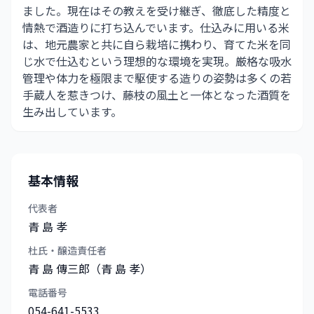
ました。現在はその教えを受け継ぎ、徹底した精度と
情熱で酒造りに打ち込んでいます。仕込みに用いる米
は、地元農家と共に自ら栽培に携わり、育てた米を同
じ水で仕込むという理想的な環境を実現。厳格な吸水
管理や体力を極限まで駆使する造りの姿勢は多くの若
手蔵人を惹きつけ、藤枝の風土と一体となった酒質を
生み出しています。
基本情報
代表者
青 島 孝
杜氏・醸造責任者
青 島 傳三郎（青 島 孝）
電話番号
054-641-5533