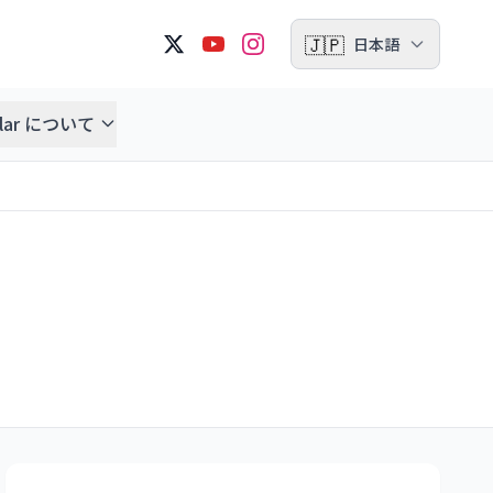
🇯🇵
日本語
ellar について