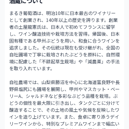
酒蔵について
まるき葡萄酒は、明治10年に日本最古のワイナリー
として創業され、140年以上の歴史を誇ります。創業
者の土屋龍憲氏は、日本人で初めてフランスに留学
し、ワイン醸造技術や栽培方法を習得。帰国後、日本
固有種である甲州ぶどうを用い、和食に合うワインを
追求しました。その伝統は現在も受け継がれ、全国の
自社圃場で丁寧に栽培されたぶどうを原料に、自然環
境に配慮した「不耕起草生栽培」や「減農薬」の手法
を取り入れています。
自社農場では、山梨県勝沼を中心に北海道富良野や長
野県塩尻にも圃場を展開し、甲州やマスカット・ベー
リーA、シャルドネなど多彩なぶどう品種を栽培。ぶ
どうの個性を最大限に引き出し、タンクごとに分けて
醸造することで、その土地の風土や気候を反映したワ
インを造り上げています。また、食卓に寄り添うデイ
リーワインから、特別なプレミアムワインまで幅広い