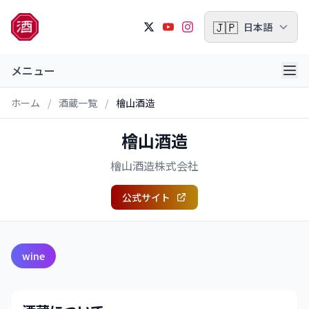
🇯🇵
日本語
メニュー
ホーム
/
酒蔵一覧
/
檜山酒造
檜山酒造
檜山酒造株式会社
公式サイト
wine