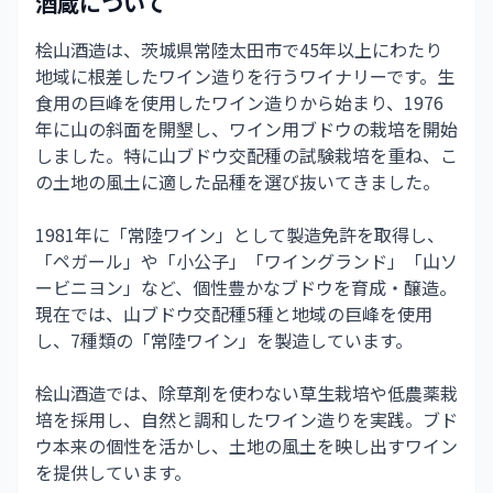
酒蔵について
桧山酒造は、茨城県常陸太田市で45年以上にわたり
地域に根差したワイン造りを行うワイナリーです。生
食用の巨峰を使用したワイン造りから始まり、1976
年に山の斜面を開墾し、ワイン用ブドウの栽培を開始
しました。特に山ブドウ交配種の試験栽培を重ね、こ
の土地の風土に適した品種を選び抜いてきました。
1981年に「常陸ワイン」として製造免許を取得し、
「ペガール」や「小公子」「ワイングランド」「山ソ
ービニヨン」など、個性豊かなブドウを育成・醸造。
現在では、山ブドウ交配種5種と地域の巨峰を使用
し、7種類の「常陸ワイン」を製造しています。
桧山酒造では、除草剤を使わない草生栽培や低農薬栽
培を採用し、自然と調和したワイン造りを実践。ブド
ウ本来の個性を活かし、土地の風土を映し出すワイン
を提供しています。