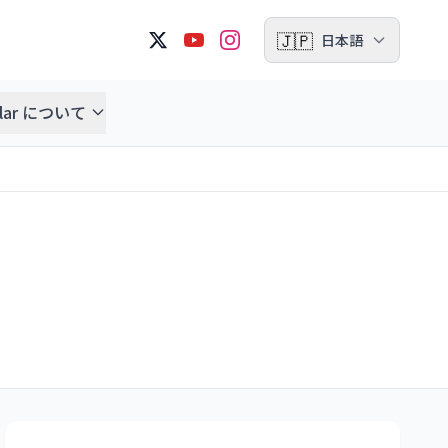
🇯🇵
日本語
ellar について