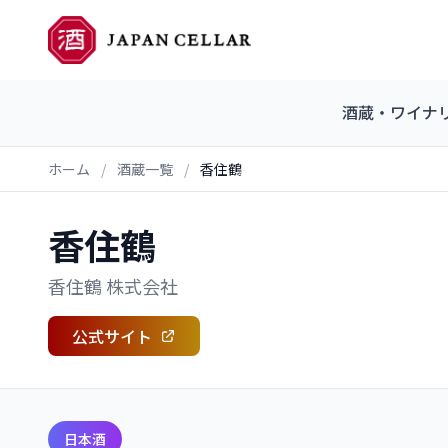
酒蔵・ワイナ
ホーム
/
酒蔵一覧
/
香住鶴
香住鶴
香住鶴 株式会社
公式サイト
日本酒