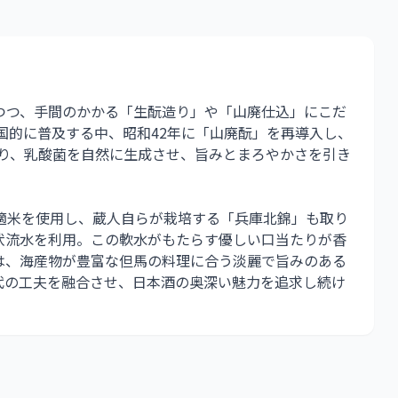
つつ、手間のかかる「生酛造り」や「山廃仕込」にこだ
全国的に普及する中、昭和42年に「山廃酛」を再導入し、
より、乳酸菌を自然に生成させ、旨みとまろやかさを引き
適米を使用し、蔵人自らが栽培する「兵庫北錦」も取り
伏流水を利用。この軟水がもたらす優しい口当たりが香
は、海産物が豊富な但馬の料理に合う淡麗で旨みのある
代の工夫を融合させ、日本酒の奥深い魅力を追求し続け