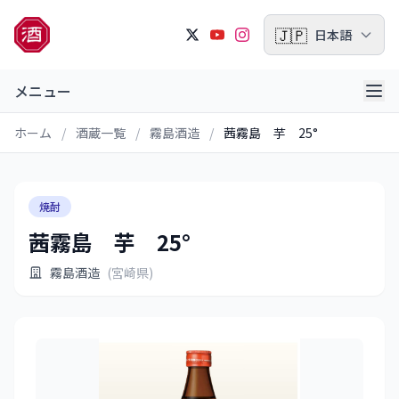
🇯🇵
日本語
メニュー
ホーム
/
酒蔵一覧
/
霧島酒造
/
茜霧島 芋 25°
焼酎
茜霧島 芋 25°
霧島酒造
(宮崎県)