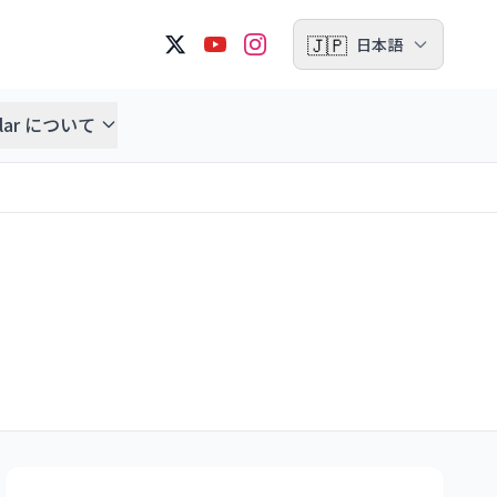
🇯🇵
日本語
ellar について