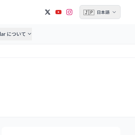
🇯🇵
日本語
ellar について