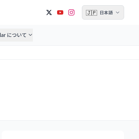
🇯🇵
日本語
ellar について