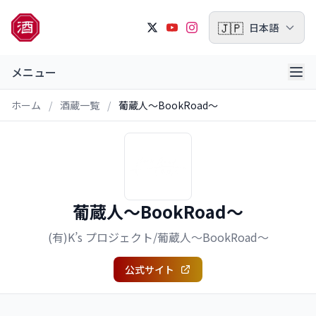
🇯🇵
日本語
メニュー
ホーム
/
酒蔵一覧
/
葡蔵人～BookRoad～
葡蔵人～BookRoad～
(有)K’s プロジェクト/葡蔵人～BookRoad～
公式サイト