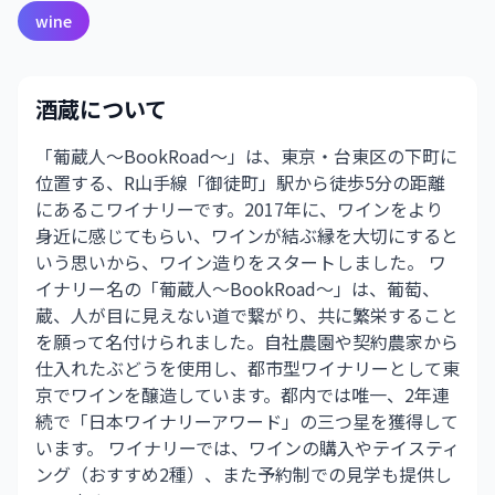
wine
酒蔵について
「葡蔵人～BookRoad～」は、東京・台東区の下町に
位置する、R山手線「御徒町」駅から徒歩5分の距離
にあるこワイナリーです。2017年に、ワインをより
身近に感じてもらい、ワインが結ぶ縁を大切にすると
いう思いから、ワイン造りをスタートしました。 ワ
イナリー名の「葡蔵人～BookRoad～」は、葡萄、
蔵、人が目に見えない道で繋がり、共に繁栄すること
を願って名付けられました。自社農園や契約農家から
仕入れたぶどうを使用し、都市型ワイナリーとして東
京でワインを醸造しています。都内では唯一、2年連
続で「日本ワイナリーアワード」の三つ星を獲得して
います。 ワイナリーでは、ワインの購入やテイスティ
ング（おすすめ2種）、また予約制での見学も提供し