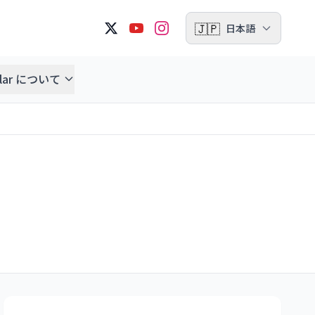
🇯🇵
日本語
ellar について