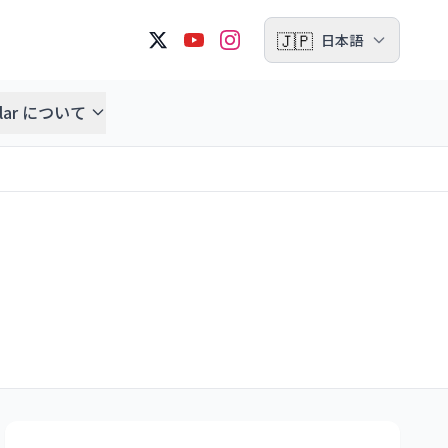
🇯🇵
日本語
ellar について