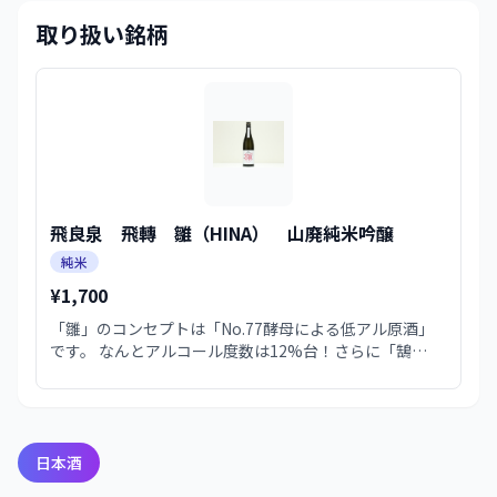
取り扱い銘柄
飛良泉 飛轉 雛（HINA） 山廃純米吟醸
純米
¥1,700
「雛」のコンセプトは「No.77酵母による低アル原酒」
です。 なんとアルコール度数は12%台！さらに「鵠
HAK...
日本酒