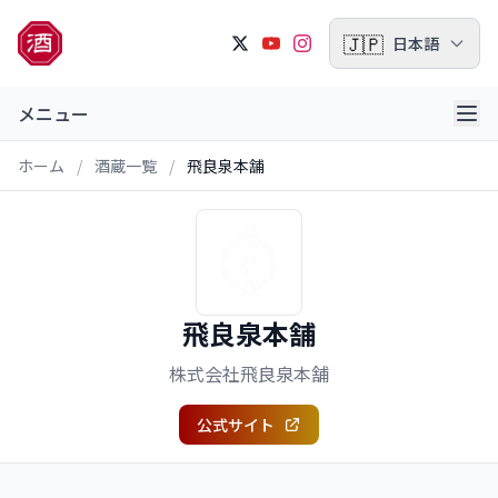
🇯🇵
日本語
メニュー
ホーム
/
酒蔵一覧
/
飛良泉本舗
飛良泉本舗
株式会社飛良泉本舗
公式サイト