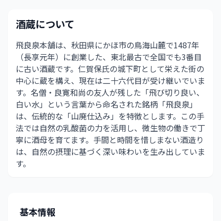
酒蔵について
飛良泉本舗は、秋田県にかほ市の鳥海山麓で1487年
（長享元年）に創業した、東北最古で全国でも3番目
に古い酒蔵です。仁賀保氏の城下町として栄えた街の
中心に蔵を構え、現在は二十六代目が受け継いでいま
す。名僧・良寛和尚の友人が残した「飛び切り良い、
白い水」という言葉から命名された銘柄「飛良泉」
は、伝統的な「山廃仕込み」を特徴とします。この手
法では自然の乳酸菌の力を活用し、微生物の働きで丁
寧に酒母を育てます。手間と時間を惜しまない酒造り
は、自然の摂理に基づく深い味わいを生み出していま
す。
基本情報