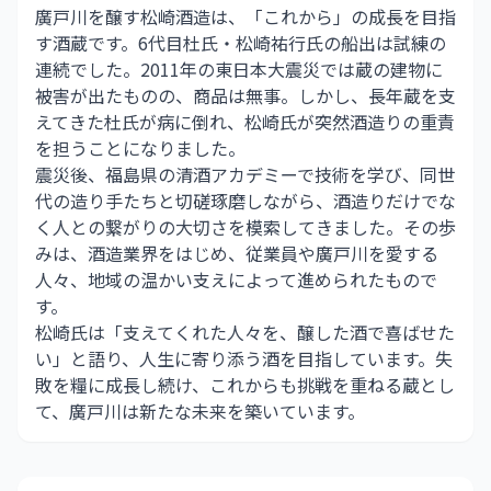
廣戸川を醸す松崎酒造は、「これから」の成長を目指
す酒蔵です。6代目杜氏・松崎祐行氏の船出は試練の
連続でした。2011年の東日本大震災では蔵の建物に
被害が出たものの、商品は無事。しかし、長年蔵を支
えてきた杜氏が病に倒れ、松崎氏が突然酒造りの重責
を担うことになりました。
震災後、福島県の清酒アカデミーで技術を学び、同世
代の造り手たちと切磋琢磨しながら、酒造りだけでな
く人との繋がりの大切さを模索してきました。その歩
みは、酒造業界をはじめ、従業員や廣戸川を愛する
人々、地域の温かい支えによって進められたもので
す。
松崎氏は「支えてくれた人々を、醸した酒で喜ばせた
い」と語り、人生に寄り添う酒を目指しています。失
敗を糧に成長し続け、これからも挑戦を重ねる蔵とし
て、廣戸川は新たな未来を築いています。