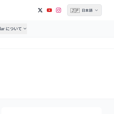
🇯🇵
日本語
ellar について